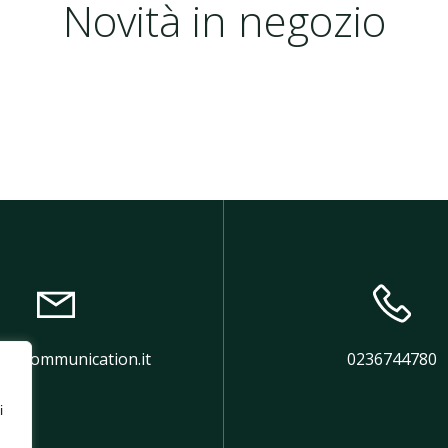
Novità in negozio
@bdfommunication.it
0236744780
i